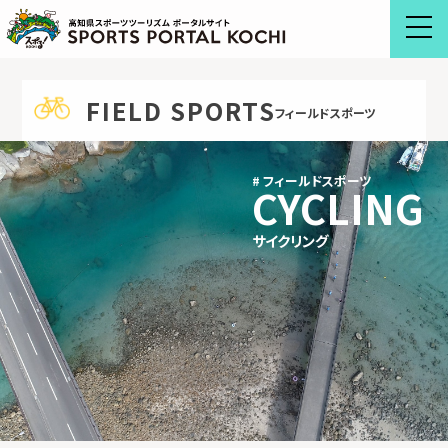
Skip
to
content
FIELD SPORTS
フィールドスポーツ
# フィールドスポーツ
CYCLING
サイクリング