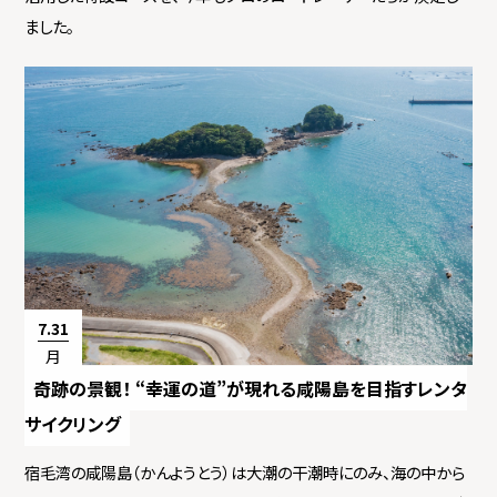
ました。
7.31
月
奇跡の景観！ “幸運の道”が現れる咸陽島を目指すレンタ
サイクリング
宿毛湾の咸陽島（かんようとう）は大潮の干潮時にのみ、海の中から