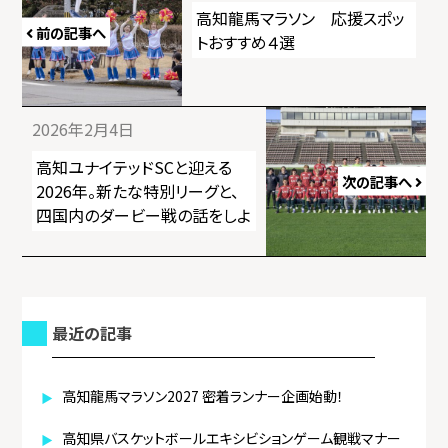
稿
高知龍馬マラソン 応援スポッ
前の記事へ
ナ
トおすすめ４選
ビ
ゲ
2026年2月4日
ー
高知ユナイテッドSCと迎える
次の記事へ
シ
2026年。新たな特別リーグと、
四国内のダービー戦の話をしよ
ョ
う！
ン
最近の記事
高知龍馬マラソン2027 密着ランナー企画始動！
高知県バスケットボールエキシビションゲーム観戦マナー