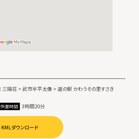
 三陽荘 > 武市半平太像 > 道の駅 かわうその里すさき
3時間20分
安所要時間
KMLダウンロード