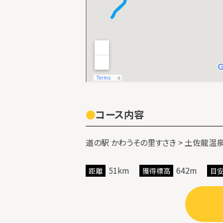
コース内容
道の駅 かわうその里すさき > 土佐龍温泉
51km
642m
距離
獲得標高
目