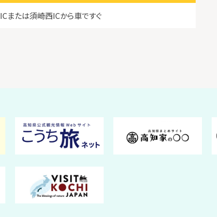
ICまたは須崎西ICから車ですぐ