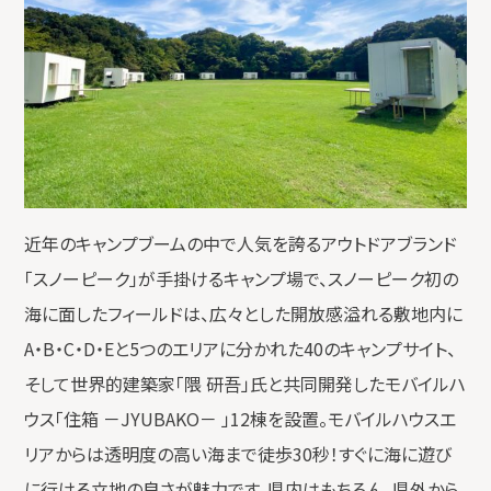
近年のキャンプブームの中で人気を誇るアウトドアブランド
「スノーピーク」が手掛けるキャンプ場で、スノーピーク初の
海に面したフィールドは、広々とした開放感溢れる敷地内に
A・B・C・D・Eと5つのエリアに分かれた40のキャンプサイト、
そして世界的建築家「隈 研吾」氏と共同開発したモバイルハ
ウス「住箱 －JYUBAKO－ 」12棟を設置。モバイルハウスエ
リアからは透明度の高い海まで徒歩30秒！すぐに海に遊び
に行ける立地の良さが魅力です。県内はもちろん、県外から