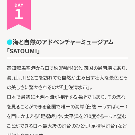
DAY1
海と自然のアドベンチャーミュージアム
「SATOUMI」
高知龍馬空港から車で約2時間40分。四国の最南端にあり、
海、山、川とどこを訪れても自然が生み出す壮大な景色とそ
の美しさに驚かされるのが「土佐清水市」。
日本で最初に黒潮本流が接岸する場所でもあり、その流れ
を見ることができる全国で唯一の海岸（臼碆 －うすばえ－ ）
を西にかまえる「足摺岬」や、太平洋を270度ぐるーっと望む
ことができる日本最大級の灯台のひとつ「足摺岬灯台」など