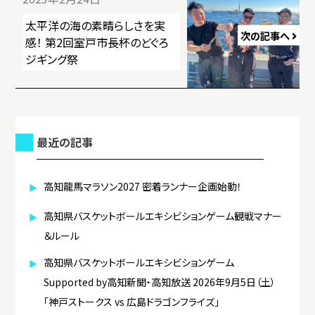
ー
太平洋の海の素晴らしさを実
次の記事へ
シ
感！ 第2回室戸市長杯のどぐろ
ジギング祭
ョ
ン
最近の記事
高知龍馬マラソン2027 密着ランナー企画始動！
高知県バスケットボールエキシビションゲーム観戦マナー
＆ルール
高知県バスケットボールエキシビションゲーム
Supported by高知新聞・高知放送 2026年9月5日（土）
「神戸ストークス vs 広島ドラゴンフライズ」