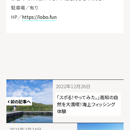
駐車場／有り
HP／
https://lobo.fun
投
2022年12月26日
稿
「スポる！やってみた。」高知の自
前の記事へ
ナ
然を大満喫！海上フィッシング
体験
ビ
ゲ
2023年2月24日