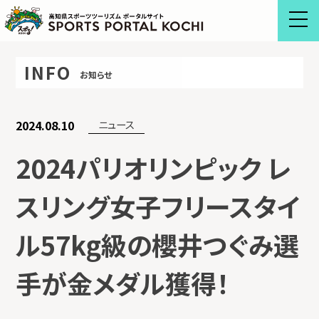
Skip
to
content
INFO
お知らせ
2024.08.10
ニュース
2024パリオリンピック レ
スリング女子フリースタイ
ル57kg級の櫻井つぐみ選
手が金メダル獲得！