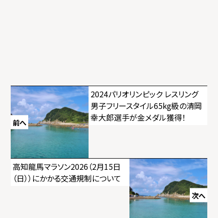
投
2024パリオリンピック レスリング
男子フリースタイル65kg級の清岡
稿
幸大郎選手が金メダル獲得！
前へ
ナ
ビ
ゲ
高知龍馬マラソン2026（2月15日
（日））にかかる交通規制について
ー
次へ
シ
ョ