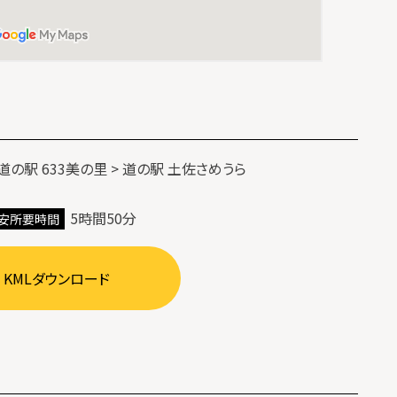
 道の駅 633美の里 > 道の駅 土佐さめうら
5時間50分
安所要時間
KMLダウンロード