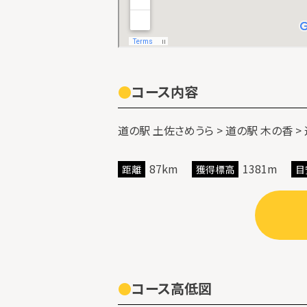
コース内容
道の駅 土佐さめうら > 道の駅 木の香 >
87km
1381m
距離
獲得標高
目
コース高低図