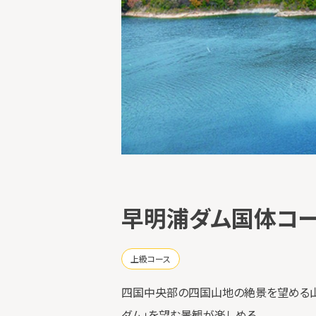
早明浦ダム国体コ
上級コース
四国中央部の四国山地の絶景を望める山
ダム」を望む景観が楽しめる。