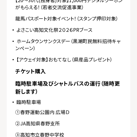
【20～30代(独身者)対象】1,000円デジタルクーポン
がもらえる！（若者交流促進事業）
龍馬パスポート対象イベント！（スタンプ押印対象）
よさこい高知文化祭２０２６PRブース
ホームタウンサンクスデー（黒潮町民無料招待キャ
ンペーン）
【アウェイ対象】おもてなし（県産品プレゼント）
チケット購入
臨時駐車場及びシャトルバスの運行（随時更
新します）
臨時駐車場
①春野運動公園内 広場Ｄ
②JA高知県春野支所
③高知市立春野中学校