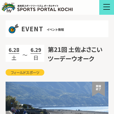
Skip
to
content
EVENT
イベント情報
第21回 土佐よさこい
6.28
6.29
〜
土
日
ツーデーウオーク
フィールドスポーツ