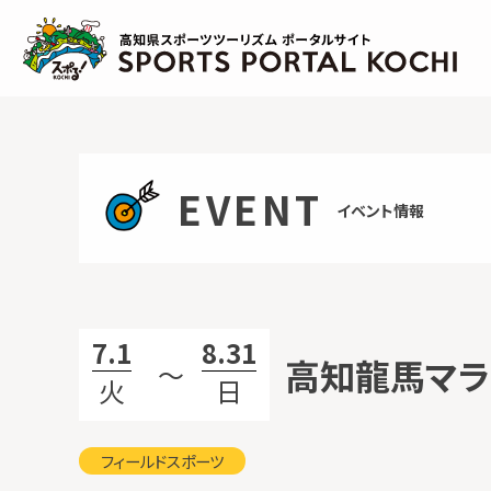
Skip
to
content
EVENT
イベント情報
7.1
8.31
高知龍馬マラ
〜
火
日
フィールドスポーツ