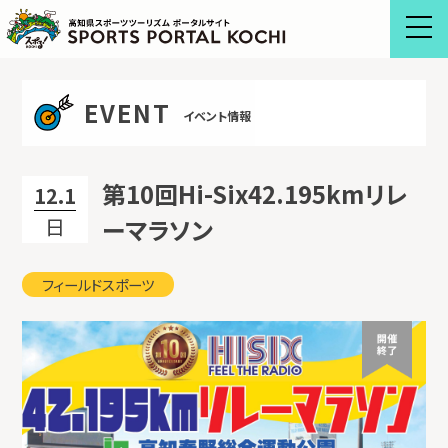
Skip
to
content
EVENT
イベント情報
第10回Hi-Six42.195kmリレ
12.1
日
ーマラソン
フィールドスポーツ