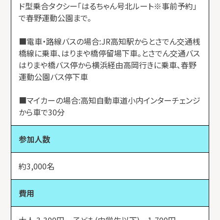
ド型乗合タクシー「はるちゃん号北ルート※事前予約」
で春野運動公園まで。
■電車・路線バスの場合:JR高知駅からとさでん交通桟
橋線に乗車、はりまや橋停留場下車。とさでん交通バス
はりまや橋バス停から横浜経由高岡行きに乗車、春野
運動公園バス停下車
■マイカーの場合:高知自動車道小内インターチェンジ
から車で30分
参加人数
約3,000名
費用
大人 3,300円 子ども(中学生以下) 1,700円