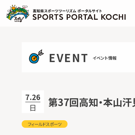
Skip
to
content
EVENT
イベント情報
7.26
第37回高知・本山
日
フィールドスポーツ