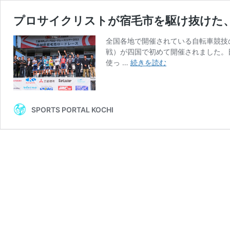
プロサイクリストが宿毛市を駆け抜けた
全国各地で開催されている自転車競技の
戦）が四国で初めて開催されました。
プ
使っ …
続きを読む
ロ
サ
イ
ク
SPORTS PORTAL KOCHI
リ
ス
ト
が
宿
毛
市
を
駆
け
抜