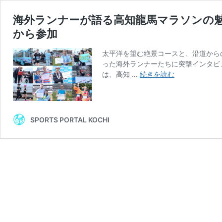
海外ランナーが語る高知龍馬マラソンの
から参加
太平洋を望む絶景コースと、沿道から
った海外ランナーたちに突撃インタビ
海
は、高知 …
続きを読む
外
ラ
ン
ナ
SPORTS PORTAL KOCHI
ー
が
語
る
高
知
龍
馬
マ
ラ