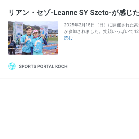
リアン・セゾ-Leanne SY Szeto
2025年2月16日（日）に開催され
が参加されました。笑顔いっぱいで42
リ
読む
ア
ン・
セ
ゾ-
SPORTS PORTAL KOCHI
Leanne
SY
Szeto-
が
感
じ
た
高
知
龍
馬